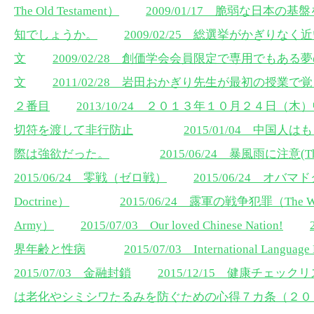
The Old Testament）
2009/01/17 脆弱な日本
知でしょうか。
2009/02/25 総選挙がかぎり
文
2009/02/28 創価学会会員限定で専用でもあ
文
2011/02/28 岩田おかぎり先生が最初の授業
２番目
2013/10/24 ２０１３年１０月２４日
切符を渡して非行防止
2015/01/04 中国
際は強欲だった。
2015/06/24 暴風雨に注意(The A
2015/06/24 零戦（ゼロ戦）
2015/06/24 オバマ
Doctrine）
2015/06/24 露軍の戦争犯罪（The War Vi
Army）
2015/07/03 Our loved Chinese Nation!
界年齢と性病
2015/07/03 International Language
2015/07/03 金融封鎖
2015/12/15 健康チェ
は老化やシミシワたるみを防ぐための心得７カ条（２０