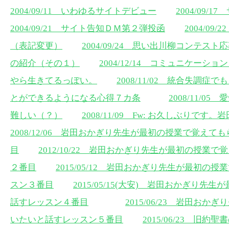
2004/09/11 いわゆるサイトデビュー
2004/09
2004/09/21 サイト告知ＤＭ第２弾投函
2004/0
（表記変更）
2004/09/24 思い出川柳コンテスト
の紹介（その１）
2004/12/14 コミュニケーショ
やら生きてるっぽい。
2008/11/02 統合失調
とができるようになる心得７カ条
2008/11/
難しい（？）
2008/11/09 Fw: お久しぶりです
2008/12/06 岩田おかぎり先生が最初の授業で覚え
目
2012/10/22 岩田おかぎり先生が最初の授業
２番目
2015/05/12 岩田おかぎり先生が最初
スン３番目
2015/05/15(大安) 岩田おかぎり
話すレッスン４番目
2015/06/23 岩田お
いたいと話すレッスン５番目
2015/06/23 旧約聖書の