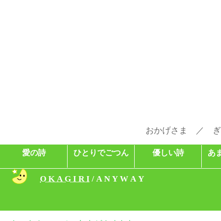
おかげさま ／ ぎ
愛の詩
ひとりでごつん
優しい詩
あ
O K A G I R I
/ A N Y W A Y