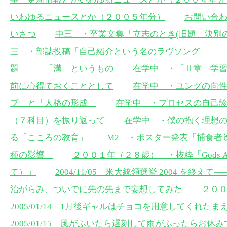
いわゆるニュースとか（２００５年分）
お問い合
いさつ
中三 ・卒業文集「立志のとき(旧題 決別
三 ・部誌投稿「自己紹介という名のラヴソング」
題———「溝」というもの
在学中 ・「Ⅱ章 学
前に心得ておくこととして
在学中 ・ユングの向
プ」と「人格の形成」
在学中 ・プロセスの自己
（７科目）を振り返って
在学中 ・僕の抱く理想
る「こころの教育」
M2 ・ポスター発表「捕食者
種の影響」
２００１年（２８歳） ・抜粋「Gods An
て）」
2004/11/05 米大統領選挙 2004 を
治がらみ、ついでに先の先まで妄想してみた
２０
2005/01/14 1月後ギャルはチョコを用意してくれた
2005/01/15 風がふいたら遅刻して雨がふったらお休