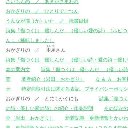
さいもんの ／ あまがさまわれ
おかぎりの ／ ひとりでごつん
うんなが描（か）いた ／ 読書目録
詩集「傷つくは 優しんだ」（優しい愛の詩）（ルビつ
ん：（移転しました）
ほん
や
おかぎりの ／
本
屋
さん
詩集「傷つくは 優しんだ」（優しい詩・愛の詩・優し
本の案内文
詩集「傷つくは 優しんだ」（優しい
売
著者紹介（岩田 おかぎり）
Ｑ ＆ Ａ お
せ
特定商取引法に関する表記、プライバシーポリ
おかぎりの ／ とにもかくにも
詩集「傷つ
の詩・優しい愛の詩）の紹介・作品説明
そのほか
介（岩田 おかぎり）
新着記事 更新情報とかい
事 更新情報とかいわゆるニュースとか（２００４年分