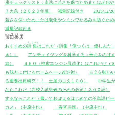
康チェックリスト：永遠に若さを保つためまたは老化や
７カ条（２０２０年版） 減量記録付き
2025/1
若さを保つためまたは老化やシミシワたるみを防ぐた
減量記録付き
ふじ
た
しょ
てん
藤
田
書
店
し
しゅう
おすすめの
詩
集
はこれだ（詩集「傷つくは 優しんだ
き））
アンチエイジングを科学する（寿命をのば
線）
ＳＥＯ（検索エンジン最適化）はこれだけ（
も味方に付けるホームページ改造術）
古文を味わ
る重要出典研究！！ 土屋の古文１００）
中学生
ならこれだ（高校入試突破のための必須１３００語）
するならこれだ（書いておぼえるはじめての英単語ピー
カス」（中原中也）
「春宵感懐」（中原中也）