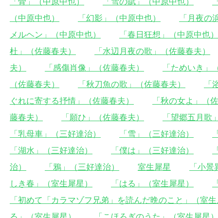
「骨」（中原中也）
「雪の賦」（中原中也）
（中原中也）
「幻影」（中原中也）
「月夜の
メルヘン」（中原中也）
「春日狂想」（中原中也
杜」（佐藤春夫）
「水辺月夜の歌」（佐藤春夫）
夫）
「感傷肖像」（佐藤春夫）
「ためいき」
（佐藤春夫）
「秋刀魚の歌」（佐藤春夫）
「
ぐれに寄する抒情」（佐藤春夫）
「秋の女よ」（
藤春夫）
「願ひ」（佐藤春夫）
「望郷五月歌
「乳母車」（三好達治）
「雪」（三好達治）
「湖水」（三好達治）
「僕は」（三好達治）
治）
「鴉」（三好達治）
室生犀星
「小景
しき春」（室生犀星）
「はる」（室生犀星）
「初めて「カラマゾフ兄弟」を読んだ晩のこと」（室生
る」（室生犀星）
「こほろぎのうた」（室生犀星