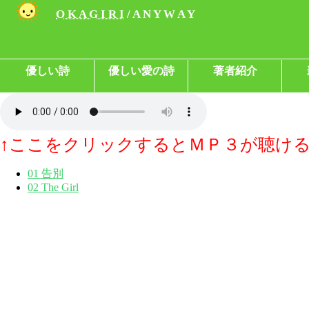
O K A G I R I
/ A N Y W A Y
優しい詩
優しい愛の詩
著者紹介
↑ここをクリックするとＭＰ３が聴け
01 告別
02 The Girl