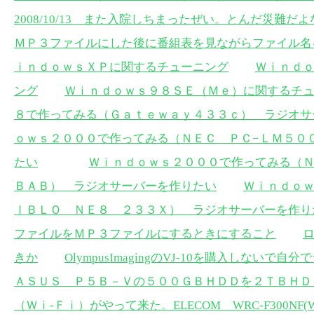
2008/10/13 また入院しちまったぜい。とんだ災難だよ
ＭＰ３ファイルにした後に番組表を見ながらファイル名
ｉｎｄｏｗｓＸＰに関するチューニング
Ｗｉｎｄ
ング
Ｗｉｎｄｏｗｓ９８ＳＥ（Ｍｅ）に関するチ
８で作ってみる（Ｇａｔｅｗａｙ４３３ｃ） ラジオサ
ｏｗｓ２０００で作ってみる（ＮＥＣ ＰＣ−ＬＭ５０
たい
Ｗｉｎｄｏｗｓ２０００で作ってみる（Ｎ
ＢＡＢ） ラジオサーバーを作りたい
Ｗｉｎｄｏｗ
ＩＢＬＯ ＮＥ８ ２３３Ｘ） ラジオサーバーを作り
ファイルをＭＰ３ファイルにするときにすること
きか
OlympusImagingのVJ-10を購入しない
ＡＳＵＳ Ｐ５Ｂ－Ｖの５００ＧＢＨＤＤを２ＴＢＨＤ
（Ｗｉ-Ｆｉ）がやって来た。ELECOM WRC-F300NF(WR