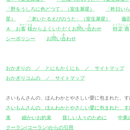
「野をうしろに色どつて」（室生犀星）
「昨日い
星）
「老いたるえびのうた」（室生犀星）
藤
きゃく
さま
と
あ
とく
てい
しょ
Ａ お
客
様
からよくいただくお
問
い
合
わせ
特
定
商
と
あ
シーポリシー
お
問
い
合
わせ
おかぎりの ／ とにもかくにも ／ サイトマップ
おかぎりコムの ／ サイトマップ
さいもんさんの、ほんわかとやさしい愛に包まれた
さいもんさんの、ほんわかとやさしい愛に包まれた、す
束
細かいお約束
貧しい人々のために
中東
クーラン(コーラン)からの引用