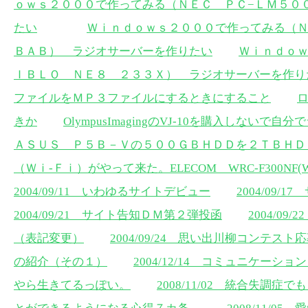
ｏｗｓ２０００で作ってみる（ＮＥＣ ＰＣ−ＬＭ５０
たい
Ｗｉｎｄｏｗｓ２０００で作ってみる（Ｎ
ＢＡＢ） ラジオサーバーを作りたい
Ｗｉｎｄｏｗ
ＩＢＬＯ ＮＥ８ ２３３Ｘ） ラジオサーバーを作り
ファイルをＭＰ３ファイルにするときにすること
きか
OlympusImagingのVJ-10を購入しない
ＡＳＵＳ Ｐ５Ｂ－Ｖの５００ＧＢＨＤＤを２ＴＢＨＤ
（Ｗｉ-Ｆｉ）がやって来た。ELECOM WRC-F300NF(WR
2004/09/11 いわゆるサイトデビュー
2004/09
2004/09/21 サイト告知ＤＭ第２弾投函
2004/0
（表記変更）
2004/09/24 思い出川柳コンテスト
の紹介（その１）
2004/12/14 コミュニケーショ
やら生きてるっぽい。
2008/11/02 統合失調