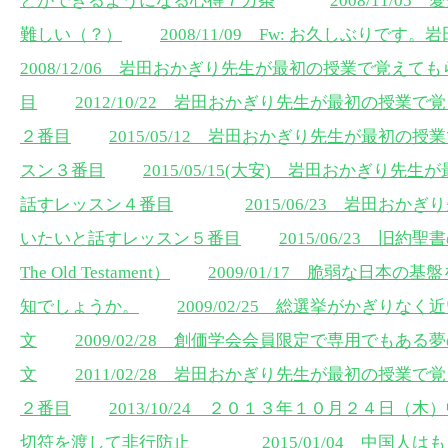
とができるようになる心得７カ条
2008/11/
難しい（？）
2008/11/09 Fw: お久しぶりです
2008/12/06 岩田おかぎり先生が最初の授業で覚え
目
2012/10/22 岩田おかぎり先生が最初の授業
２番目
2015/05/12 岩田おかぎり先生が最初
スン３番目
2015/05/15(大安) 岩田おかぎり
話すレッスン４番目
2015/06/23 岩田お
いたいと話すレッスン５番目
2015/06/23 旧約聖書の
The Old Testament）
2009/01/17 脆弱な日本
知でしょうか。
2009/02/25 総選挙がかぎり
文
2009/02/28 創価学会会員限定で専用でもあ
文
2011/02/28 岩田おかぎり先生が最初の授業
２番目
2013/10/24 ２０１３年１０月２４日
切符を渡して非行防止
2015/01/04 中国