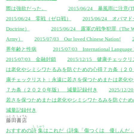
際は強欲だった。
2015/06/24 暴風雨に注意(The A
2015/06/24 零戦（ゼロ戦）
2015/06/24 オバマ
Doctrine）
2015/06/24 露軍の戦争犯罪（The War Vi
Army）
2015/07/03 Our loved Chinese Nation!
界年齢と性病
2015/07/03 International Language
2015/07/03 金融封鎖
2015/12/15 健康チェ
は老化やシミシワたるみを防ぐための心得７カ条（２０
康チェックリスト：永遠に若さを保つためまたは老化や
７カ条（２０２０年版） 減量記録付き
2025/1
若さを保つためまたは老化やシミシワたるみを防ぐた
減量記録付き
ふじ
た
しょ
てん
藤
田
書
店
し
しゅう
おすすめの
詩
集
はこれだ（詩集「傷つくは 優しんだ