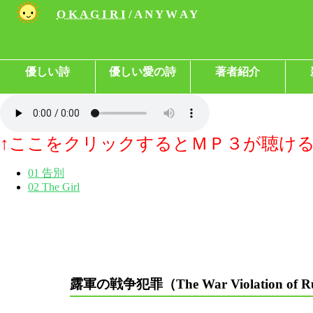
O K A G I R I
/ A N Y W A Y
優しい詩
優しい愛の詩
著者紹介
↑ここをクリックするとＭＰ３が聴け
01 告別
02 The Girl
露軍の戦争犯罪（The War Violation of Ru