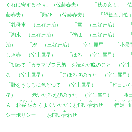
ぐれに寄する抒情」（佐藤春夫）
「秋の女よ」（
藤春夫）
「願ひ」（佐藤春夫）
「望郷五月歌
「乳母車」（三好達治）
「雪」（三好達治）
「湖水」（三好達治）
「僕は」（三好達治）
治）
「鴉」（三好達治）
室生犀星
「小景
しき春」（室生犀星）
「はる」（室生犀星）
「初めて「カラマゾフ兄弟」を読んだ晩のこと」（室生
る」（室生犀星）
「こほろぎのうた」（室生犀星
「野をうしろに色どつて」（室生犀星）
「昨日い
星）
「老いたるえびのうた」（室生犀星）
藤
きゃく
さま
と
あ
とく
てい
しょ
Ａ お
客
様
からよくいただくお
問
い
合
わせ
特
定
商
と
あ
シーポリシー
お
問
い
合
わせ