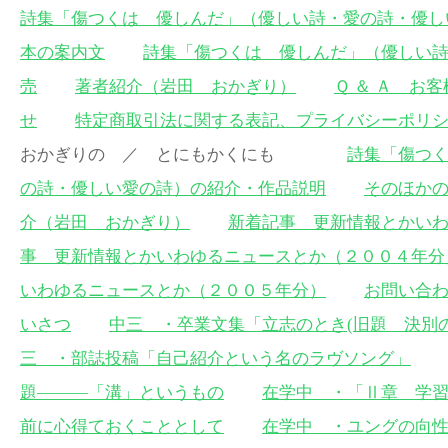
詩集「傷つくは 優しんだ」（優しい詩・愛の詩・優し
本の案内文
詩集「傷つくは 優しんだ」（優しい
売
著者紹介（岩田 おかぎり）
Ｑ ＆ Ａ お
せ
特定商取引法に関する表記、プライバシーポリ
おかぎりの ／ とにもかくにも
詩集「傷つ
の詩・優しい愛の詩）の紹介・作品説明
そのほか
介（岩田 おかぎり）
新着記事 更新情報とかい
事 更新情報とかいわゆるニュースとか（２００４年分
いわゆるニュースとか（２００５年分）
お問い合
いさつ
中三 ・卒業文集「立志のとき(旧題 決別
三 ・部誌投稿「自己紹介という名のラヴソング」
題———「溝」というもの
在学中 ・「Ⅱ章 学
前に心得ておくこととして
在学中 ・ユングの向