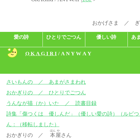
おかげさま ／ ぎ
愛の詩
ひとりでごつん
優しい詩
あ
O K A G I R I
/ A N Y W A Y
さいもんの ／ あまがさまわれ
おかぎりの ／ ひとりでごつん
うんなが描（か）いた ／ 読書目録
詩集「傷つくは 優しんだ」（優しい愛の詩）（ルビつ
ん：（移転しました）
ほん
や
おかぎりの ／
本
屋
さん