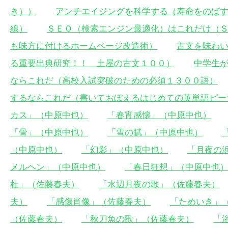
き））
アンチエイジングを科学する（寿命をのば
線）
ＳＥＯ（検索エンジン最適化）はこれだけ（
も味方に付けるホームページ改造術）
古文を味わ
る重要出典研究！！ 土屋の古文１００）
中学生
ならこれだ（高校入試突破のための必須１３００語）
するならこれだ（書いておぼえるはじめての英単語ピー
カス」（中原中也）
「春宵感懐」（中原中也）
「骨」（中原中也）
「雪の賦」（中原中也）
（中原中也）
「幻影」（中原中也）
「月夜の
メルヘン」（中原中也）
「春日狂想」（中原中也
杜」（佐藤春夫）
「水辺月夜の歌」（佐藤春夫）
夫）
「感傷肖像」（佐藤春夫）
「ためいき」
（佐藤春夫）
「秋刀魚の歌」（佐藤春夫）
「