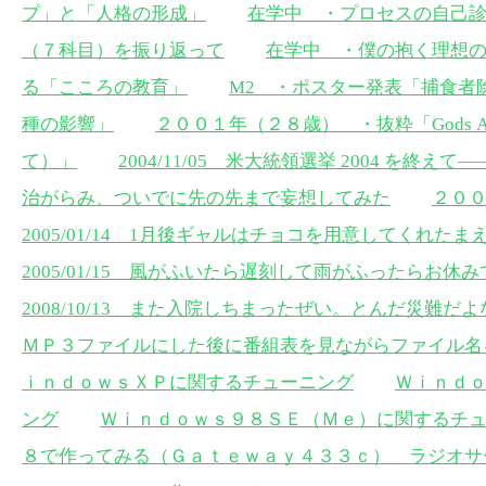
プ」と「人格の形成」
在学中 ・プロセスの自己
（７科目）を振り返って
在学中 ・僕の抱く理想
る「こころの教育」
M2 ・ポスター発表「捕食者
種の影響」
２００１年（２８歳） ・抜粋「Gods An
て）」
2004/11/05 米大統領選挙 2004 を
治がらみ、ついでに先の先まで妄想してみた
２０
2005/01/14 1月後ギャルはチョコを用意してくれた
2005/01/15 風がふいたら遅刻して雨がふったらお休
2008/10/13 また入院しちまったぜい。とんだ災難だよ
ＭＰ３ファイルにした後に番組表を見ながらファイル名
ｉｎｄｏｗｓＸＰに関するチューニング
Ｗｉｎｄ
ング
Ｗｉｎｄｏｗｓ９８ＳＥ（Ｍｅ）に関するチ
８で作ってみる（Ｇａｔｅｗａｙ４３３ｃ） ラジオサ