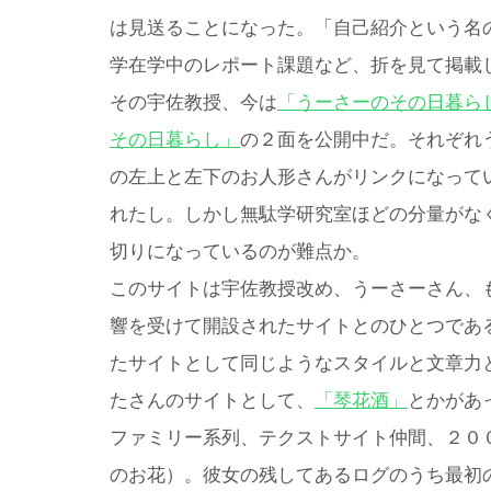
は見送ることになった。「自己紹介という名
学在学中のレポート課題など、折を見て掲載
その宇佐教授、今は
「うーさーのその日暮ら
その日暮らし」
の２面を公開中だ。それぞれ
の左上と左下のお人形さんがリンクになって
れたし。しかし無駄学研究室ほどの分量がな
切りになっているのが難点か。
このサイトは宇佐教授改め、うーさーさん、
響を受けて開設されたサイトとのひとつであ
たサイトとして同じようなスタイルと文章力
たさんのサイトとして、
「琴花酒」
とかがあ
ファミリー系列、テクストサイト仲間、２０
のお花）。彼女の残してあるログのうち最初