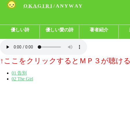
O K A G I R I
/ A N Y W A Y
優しい詩
優しい愛の詩
著者紹介
↑ここをクリックするとＭＰ３が聴け
01 告別
02 The Girl