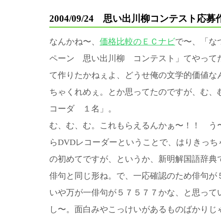
2004/09/24 思い出川柳コンテスト応募
なんかね〜、
価格比較のＥＣナビ
で〜、「な
ペーン 思い出川柳 コンテスト」てやって
て作りたかねぇよ、どうせ俺の文学的価値な
ちゃくれめぇ。とか思ってたのですが、む、
コーダ １名」。
む、む、む。これもらえるんかぁ〜！！ う
らDVDレコーダーということで、はりきっち
の初めてですが、というか、新明解国語辞典
俳句と同じ形ね。で、一応確認のため俳句が
いや万が一俳句が５７５７７かな、と思って
し〜。面白みやこっけいがあるものばかりじ