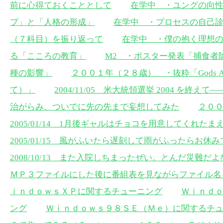
前に心得ておくこととして
在学中 ・ユングの向
プ」と「人格の形成」
在学中 ・プロセスの自己
（７科目）を振り返って
在学中 ・僕の抱く理想
る「こころの教育」
M2 ・ポスター発表「捕食者
種の影響」
２００１年（２８歳） ・抜粋「Gods An
て）」
2004/11/05 米大統領選挙 2004 を
治がらみ、ついでに先の先まで妄想してみた
２０
2005/01/14 1月後ギャルはチョコを用意してくれた
2005/01/15 風がふいたら遅刻して雨がふったらお休
2008/10/13 また入院しちまったぜい。とんだ災難だよ
ＭＰ３ファイルにした後に番組表を見ながらファイル名
ｉｎｄｏｗｓＸＰに関するチューニング
Ｗｉｎｄ
ング
Ｗｉｎｄｏｗｓ９８ＳＥ（Ｍｅ）に関するチ