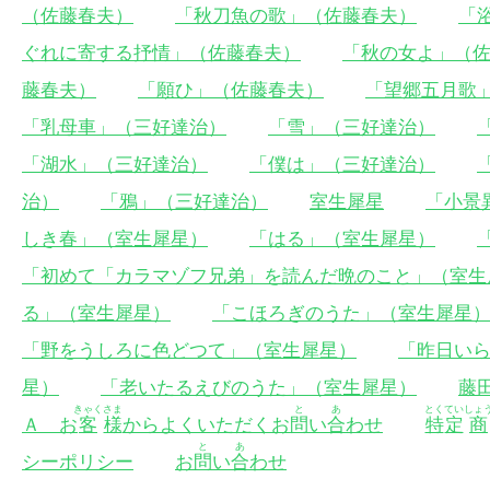
（佐藤春夫）
「秋刀魚の歌」（佐藤春夫）
「
ぐれに寄する抒情」（佐藤春夫）
「秋の女よ」（
藤春夫）
「願ひ」（佐藤春夫）
「望郷五月歌
「乳母車」（三好達治）
「雪」（三好達治）
「湖水」（三好達治）
「僕は」（三好達治）
治）
「鴉」（三好達治）
室生犀星
「小景
しき春」（室生犀星）
「はる」（室生犀星）
「初めて「カラマゾフ兄弟」を読んだ晩のこと」（室生
る」（室生犀星）
「こほろぎのうた」（室生犀星
「野をうしろに色どつて」（室生犀星）
「昨日い
星）
「老いたるえびのうた」（室生犀星）
藤
きゃく
さま
と
あ
とく
てい
しょ
Ａ お
客
様
からよくいただくお
問
い
合
わせ
特
定
商
と
あ
シーポリシー
お
問
い
合
わせ