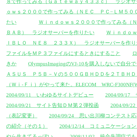
８で作ってみる（Ｇａｔｅｗａｙ４３３ｃ） ラジオサ
ｏｗｓ２０００で作ってみる（ＮＥＣ ＰＣ−ＬＭ５０
たい
Ｗｉｎｄｏｗｓ２０００で作ってみる（Ｎ
ＢＡＢ） ラジオサーバーを作りたい
Ｗｉｎｄｏｗ
ＩＢＬＯ ＮＥ８ ２３３Ｘ） ラジオサーバーを作り
ファイルをＭＰ３ファイルにするときにすること
きか
OlympusImagingのVJ-10を購入しない
ＡＳＵＳ Ｐ５Ｂ－Ｖの５００ＧＢＨＤＤを２ＴＢＨＤ
（Ｗｉ-Ｆｉ）がやって来た。ELECOM WRC-F300NF(WR
2004/09/11 いわゆるサイトデビュー
2004/09
2004/09/21 サイト告知ＤＭ第２弾投函
2004/0
（表記変更）
2004/09/24 思い出川柳コンテスト
の紹介（その１）
2004/12/14 コミュニケーショ
やら生きてるっぽい。
2008/11/02 統合失調