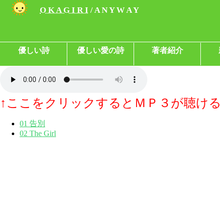
O K A G I R I
/ A N Y W A Y
優しい詩
優しい愛の詩
著者紹介
↑ここをクリックするとＭＰ３が聴け
01 告別
02 The Girl