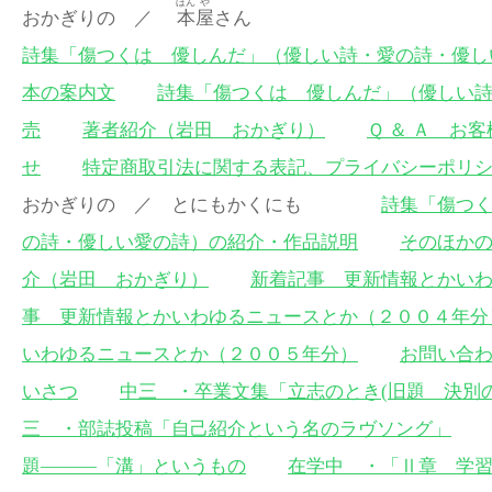
ほん
や
おかぎりの ／
本
屋
さん
詩集「傷つくは 優しんだ」（優しい詩・愛の詩・優し
本の案内文
詩集「傷つくは 優しんだ」（優しい
売
著者紹介（岩田 おかぎり）
Ｑ ＆ Ａ お
せ
特定商取引法に関する表記、プライバシーポリ
おかぎりの ／ とにもかくにも
詩集「傷つ
の詩・優しい愛の詩）の紹介・作品説明
そのほか
介（岩田 おかぎり）
新着記事 更新情報とかい
事 更新情報とかいわゆるニュースとか（２００４年分
いわゆるニュースとか（２００５年分）
お問い合
いさつ
中三 ・卒業文集「立志のとき(旧題 決別
三 ・部誌投稿「自己紹介という名のラヴソング」
題———「溝」というもの
在学中 ・「Ⅱ章 学