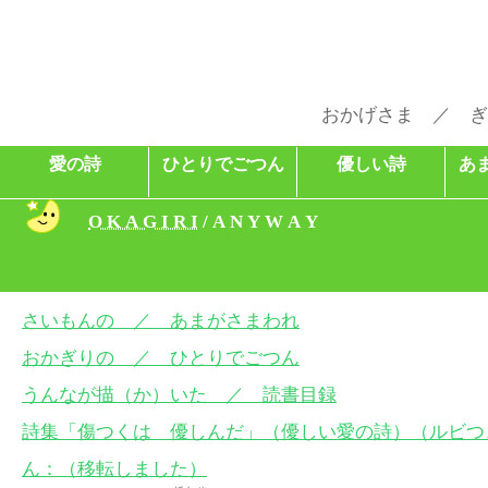
おかげさま ／ ぎ
愛の詩
ひとりでごつん
優しい詩
あ
O K A G I R I
/ A N Y W A Y
さいもんの ／ あまがさまわれ
おかぎりの ／ ひとりでごつん
うんなが描（か）いた ／ 読書目録
詩集「傷つくは 優しんだ」（優しい愛の詩）（ルビつ
ん：（移転しました）