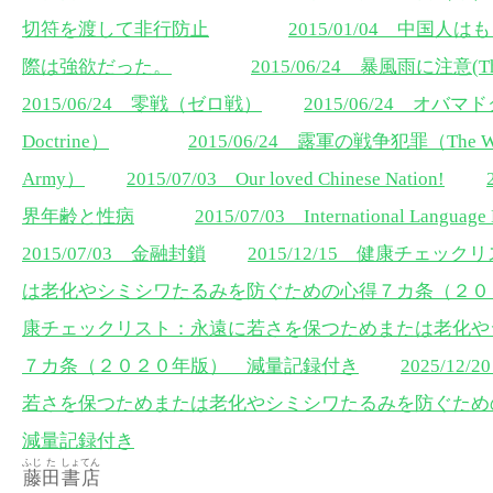
切符を渡して非行防止
2015/01/04 中国
際は強欲だった。
2015/06/24 暴風雨に注意(The A
2015/06/24 零戦（ゼロ戦）
2015/06/24 オバマ
Doctrine）
2015/06/24 露軍の戦争犯罪（The War Vi
Army）
2015/07/03 Our loved Chinese Nation!
界年齢と性病
2015/07/03 International Language
2015/07/03 金融封鎖
2015/12/15 健康チェ
は老化やシミシワたるみを防ぐための心得７カ条（２０
康チェックリスト：永遠に若さを保つためまたは老化や
７カ条（２０２０年版） 減量記録付き
2025/1
若さを保つためまたは老化やシミシワたるみを防ぐた
減量記録付き
ふじ
た
しょ
てん
藤
田
書
店