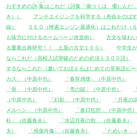
し
しゅう
おすすめの
詩
集
はこれだ（詩集「傷つくは 優しんだ
き））
アンチエイジングを科学する（寿命をのば
線）
ＳＥＯ（検索エンジン最適化）はこれだけ（
も味方に付けるホームページ改造術）
古文を味わ
る重要出典研究！！ 土屋の古文１００）
中学生
ならこれだ（高校入試突破のための必須１３００語）
するならこれだ（書いておぼえるはじめての英単語ピー
カス」（中原中也）
「春宵感懐」（中原中也）
「骨」（中原中也）
「雪の賦」（中原中也）
（中原中也）
「幻影」（中原中也）
「月夜の
メルヘン」（中原中也）
「春日狂想」（中原中也
杜」（佐藤春夫）
「水辺月夜の歌」（佐藤春夫）
夫）
「感傷肖像」（佐藤春夫）
「ためいき」